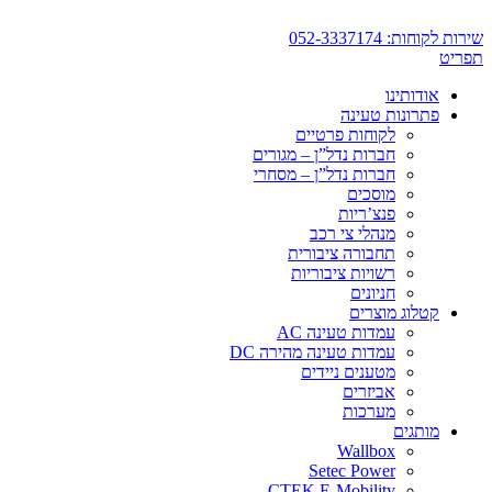
דלג
לתוכן
שירות לקוחות: 052-3337174
תפריט
אודותינו
פתרונות טעינה
לקוחות פרטיים
חברות נדל”ן – מגורים
חברות נדל”ן – מסחרי
מוסכים
פנצ’ריות
מנהלי צי רכב
תחבורה ציבורית
רשויות ציבוריות
חניונים
קטלוג מוצרים
עמדות טעינה AC
עמדות טעינה מהירה DC
מטענים ניידים
אביזרים
מערכות
מותגים
Wallbox
Setec Power
CTEK E-Mobility