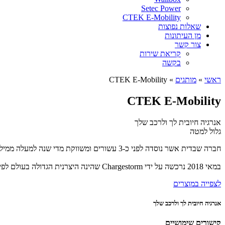
Setec Power
CTEK E-Mobility
שאלות נפוצות
מן העיתונות
צור קשר
קריאת שירות
בקשה
ראשי
»
מותגים
»
CTEK E-Mobility
CTEK E-Mobility
אנרגיה חיובית לך ולרכב שלך
גלול למטה
חברה שבדית אשר נוסדה לפני כ-3 עשורים ומשווקת מדי שנה למעלה ממיליון מטעני סוללות בכ-70 מדינות ברחבי תבל.
במאי 2018 נרכשה על ידי Chargestorm שהינה היצרנית הגדולה בעולם לפיתוח פתרונות טעינה לרכבים חשמליים. נמצאת בבעלות קרן השקעות פרטיות המשקיעה בחברות אירופאיות בעלות ביצועים גבוהים.
לצפייה במוצרים
אנרגיה חיובית לך ולרכב שלך
קישורים שימושיים