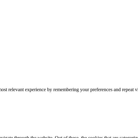
ost relevant experience by remembering your preferences and repeat vis
gate through the website. Out of these, the cookies that are categorize