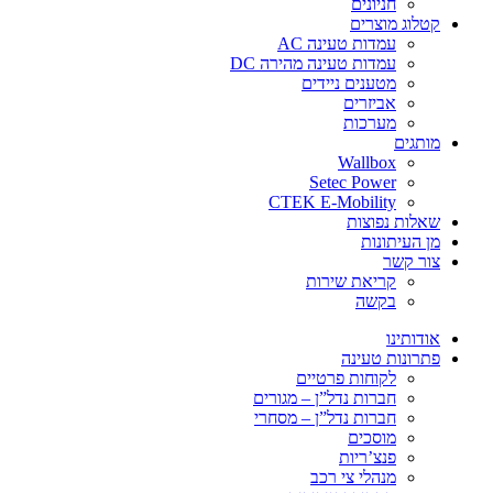
חניונים
קטלוג מוצרים
עמדות טעינה AC
עמדות טעינה מהירה DC
מטענים ניידים
אביזרים
מערכות
מותגים
Wallbox
Setec Power
CTEK E-Mobility
שאלות נפוצות
מן העיתונות
צור קשר
קריאת שירות
בקשה
אודותינו
פתרונות טעינה
לקוחות פרטיים
חברות נדל”ן – מגורים
חברות נדל”ן – מסחרי
מוסכים
פנצ’ריות
מנהלי צי רכב