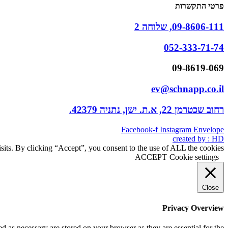
פרטי התקשרות
09-8606-111, שלוחה 2
052-333-71-74
09-8619-069
ev@schnapp.co.il
רחוב שכטרמן 22, א.ת. ישן, נתניה 42379.
Facebook-f
Instagram
Envelope
created by : HD
its. By clicking “Accept”, you consent to the use of ALL the cookies.
ACCEPT
Cookie settings
Close
Privacy Overview
d as necessary are stored on your browser as they are essential for the