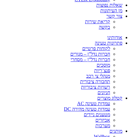
שאלות נפוצות
מן העיתונות
צור קשר
קריאת שירות
בקשה
אודותינו
פתרונות טעינה
לקוחות פרטיים
חברות נדל”ן – מגורים
חברות נדל”ן – מסחרי
מוסכים
פנצ’ריות
מנהלי צי רכב
תחבורה ציבורית
רשויות ציבוריות
חניונים
קטלוג מוצרים
עמדות טעינה AC
עמדות טעינה מהירה DC
מטענים ניידים
אביזרים
מערכות
מותגים
Wallbox